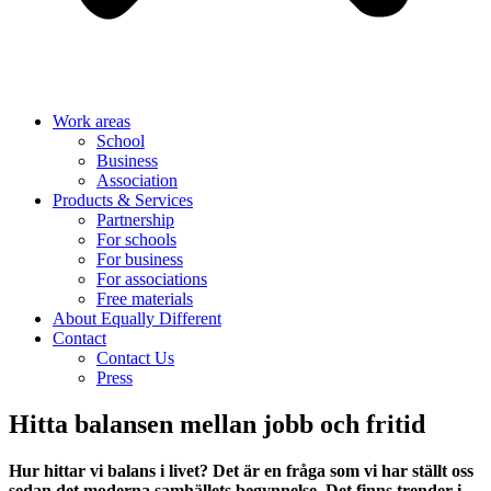
Work areas
School
Business
Association
Products & Services
Partnership
For schools
For business
For associations
Free materials
About Equally Different
Contact
Contact Us
Press
Hitta balansen mellan jobb och fritid
Hur hittar vi balans i livet? Det är en fråga som vi har ställt oss
sedan det moderna samhällets begynnelse. Det finns trender i