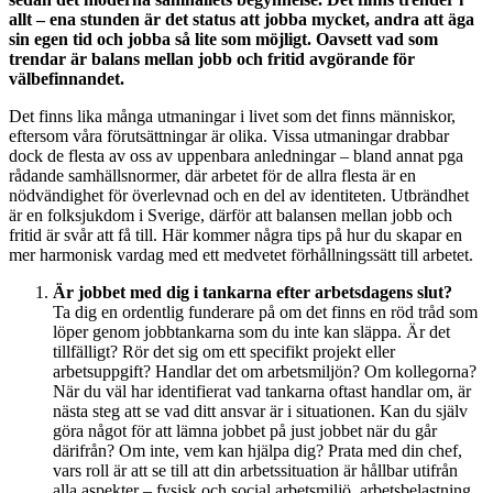
allt – ena stunden är det status att jobba mycket, andra att äga
sin egen tid och jobba så lite som möjligt. Oavsett vad som
trendar är balans mellan jobb och fritid avgörande för
välbefinnandet.
Det finns lika många utmaningar i livet som det finns människor,
eftersom våra förutsättningar är olika. Vissa utmaningar drabbar
dock de flesta av oss av uppenbara anledningar – bland annat pga
rådande samhällsnormer, där arbetet för de allra flesta är en
nödvändighet för överlevnad och en del av identiteten. Utbrändhet
är en folksjukdom i Sverige, därför att balansen mellan jobb och
fritid är svår att få till. Här kommer några tips på hur du skapar en
mer harmonisk vardag med ett medvetet förhållningssätt till arbetet.
Är jobbet med dig i tankarna efter arbetsdagens slut?
Ta dig en ordentlig funderare på om det finns en röd tråd som
löper genom jobbtankarna som du inte kan släppa. Är det
tillfälligt? Rör det sig om ett specifikt projekt eller
arbetsuppgift? Handlar det om arbetsmiljön? Om kollegorna?
När du väl har identifierat vad tankarna oftast handlar om, är
nästa steg att se vad ditt ansvar är i situationen. Kan du själv
göra något för att lämna jobbet på just jobbet när du går
därifrån? Om inte, vem kan hjälpa dig? Prata med din chef,
vars roll är att se till att din arbetssituation är hållbar utifrån
alla aspekter – fysisk och social arbetsmiljö, arbetsbelastning,