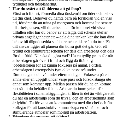
tydlighet och tidsplanering.
Har du svårt att få tiderna att gå ihop?
Först och främst, förmedla dina önskemål om tider och behov
till din chef. Behöver du hämta barn på förskolan vid en viss
tid, föredrar du att träna på morgonen och komma lite senare
till arbetsplatsen, vill du arbeta utanför kontoret vid vissa
tillfällen eller har du behov av att lägga ditt schema utefter
privata angelägenheter etc – dela dina tankar, kanske kan dina
behov bli tillgodosedda snabbare och enklare än du tror. På
ditt ansvar ligger att planera din tid så gott det går. Gör ett
tydligt och strukturerat schema för dels din arbetsdag och dels
för din fritid. När ska du göra vad? Ha en tydlig gräns för när
arbetsdagen går över i fritid och lägg då ifrån dig
jobbtelefonen för att kunna fokusera på annat. Fördela
arbetsdagen i exempelvis fyra olika pass: två under
förmiddagen och två under eftermiddagen. Fokusera på ett
ämne eller en uppgift under varje pass och försök stänga ute
annat som kommer upp. Mellan passen bör du ha en kortare
rast så att du behåller fokus. Arbetar du inom yrken där
flexibiliteten i schemaläggningen är liten är det än viktigare att
du har en arbetsmiljö som du trivs i, och en arbetsledning som
är lyhörd. Ta för vana att kommunicera med din chef och fina
kollegor för att konstruktivt kunna skapa en så hållbar och
stimulerande atmosfär som möjligt på arbetsplatsen.
Föredrar du att vara på jobbet?