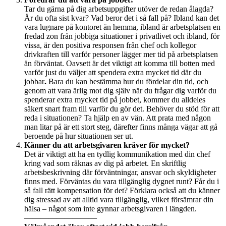
Tar du gärna på dig arbetsuppgifter utöver de redan ålagda?
Är du ofta sist kvar? Vad beror det i så fall på? Ibland kan det
vara lugnare på kontoret än hemma, ibland är arbetsplatsen en
fredad zon från jobbiga situationer i privatlivet och ibland, för
vissa, är den positiva responsen från chef och kollegor
drivkraften till varför personer lägger mer tid på arbetsplatsen
än förväntat. Oavsett är det viktigt att komma till botten med
varför just du väljer att spendera extra mycket tid där du
jobbar
.
Bara du kan bestämma hur du fördelar din tid, och
genom att vara ärlig mot dig själv när du frågar dig varför du
spenderar extra mycket tid på jobbet, kommer du alldeles
säkert snart fram till varför du gör det. Behöver du stöd för att
reda i situationen? Ta hjälp en av vän. Att prata med någon
man litar på är ett stort steg, därefter finns många vägar att gå
beroende på hur situationen ser ut.
Känner du att arbetsgivaren kräver för mycket?
Det är viktigt att ha en tydlig kommunikation med din chef
kring vad som räknas av dig på arbetet. En skriftlig
arbetsbeskrivning där förväntningar, ansvar och skyldigheter
finns med. Förväntas du vara tillgänglig dygnet runt? Får du i
så fall rätt kompensation för det? Förklara också att du känner
dig stressad av att alltid vara tillgänglig, vilket försämrar din
hälsa – något som inte gynnar arbetsgivaren i längden.
—————————