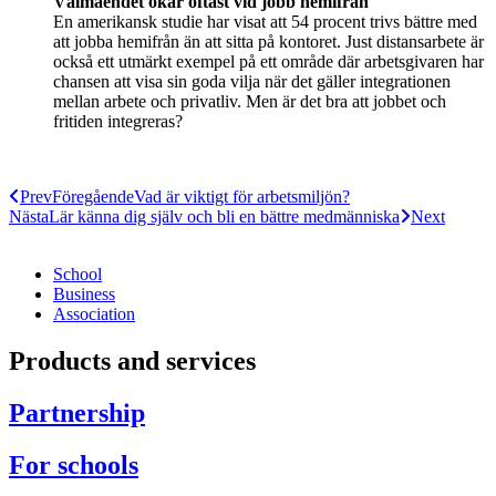
Välmåendet ökar oftast vid jobb hemifrån
En amerikansk studie har visat att 54 procent trivs bättre med
att jobba hemifrån än att sitta på kontoret. Just distansarbete är
också ett utmärkt exempel på ett område där arbetsgivaren har
chansen att visa sin goda vilja när det gäller integrationen
mellan arbete och privatliv. Men är det bra att jobbet och
fritiden integreras?
Prev
Föregående
Vad är viktigt för arbetsmiljön?
Nästa
Lär känna dig själv och bli en bättre medmänniska
Next
School
Business
Association
Products and services
Partnership
For schools