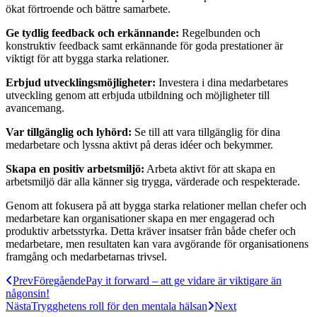
ökat förtroende och bättre samarbete.
Ge tydlig feedback och erkännande:
Regelbunden och
konstruktiv feedback samt erkännande för goda prestationer är
viktigt för att bygga starka relationer.
Erbjud utvecklingsmöjligheter:
Investera i dina medarbetares
utveckling genom att erbjuda utbildning och möjligheter till
avancemang.
Var tillgänglig och lyhörd:
Se till att vara tillgänglig för dina
medarbetare och lyssna aktivt på deras idéer och bekymmer.
Skapa en positiv arbetsmiljö:
Arbeta aktivt för att skapa en
arbetsmiljö där alla känner sig trygga, värderade och respekterade.
Genom att fokusera på att bygga starka relationer mellan chefer och
medarbetare kan organisationer skapa en mer engagerad och
produktiv arbetsstyrka. Detta kräver insatser från både chefer och
medarbetare, men resultaten kan vara avgörande för organisationens
framgång och medarbetarnas trivsel.
Prev
Föregående
Pay it forward – att ge vidare är viktigare än
någonsin!
Nästa
Trygghetens roll för den mentala hälsan
Next