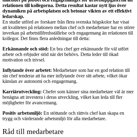
relationen till kollegorna. Detta resultat kastar nytt ljus över
dynamiken på arbetsplatsen och betonar vikten av ett effektivt
ledarskap.
En studie utförd av forskare från flera svenska högskolor har visat
att kvaliteten på relationen mellan chef och medarbetare har en större
inverkan på arbetstillfredsställelse och engagemang än relationen till
kollegor. Det finns flera anledningar till detta:
Erkännande och stöd:
En bra chef ger erkännande för väl utfört
arbete och erbjuder stöd när det behövs. Detta leder till ökad
motivation och trivsel.
Inflytande över arbetet:
Medarbetare som har en god relation till
sin chef tenderar att ha mer inflytande över sitt arbete, vilket ökar
känslan av autonomi och engagemang.
Karriärutveckling:
Chefer som känner sina medarbetare väl är mer
benägna att investera i deras utveckling, vilket kan leda till fler
möjligheter för avancemang.
Positiv arbetsmiljö:
En stöttande och rättvis chef kan skapa en
trygg och värderande arbetsmiljö för alla medarbetare.
Råd till medarbetare