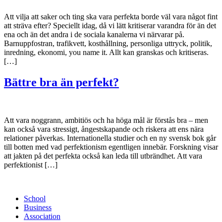
Att vilja att saker och ting ska vara perfekta borde väl vara något fint
att sträva efter? Speciellt idag, då vi lätt kritiserar varandra för än det
ena och än det andra i de sociala kanalerna vi närvarar på.
Barnuppfostran, trafikvett, kosthållning, personliga uttryck, politik,
inredning, ekonomi, you name it. Allt kan granskas och kritiseras.
[…]
Bättre bra än perfekt?
Att vara noggrann, ambitiös och ha höga mål är förstås bra – men
kan också vara stressigt, ångestskapande och riskera att ens nära
relationer påverkas. Internationella studier och en ny svensk bok går
till botten med vad perfektionism egentligen innebär. Forskning visar
att jakten på det perfekta också kan leda till utbrändhet. Att vara
perfektionist […]
School
Business
Association