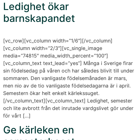
Ledighet ökar
barnskapandet
[vc_row][vc_column width=”1/6″][/vc_column]
[vc_column width=”2/3″][vc_single_image
media=”74815″ media_width_percent=”100″]
[vc_column_text text_lead=”yes”] Många i Sverige firar
sin födelsedag på våren och har således blivit till under
sommaren. Den vanligaste födelsemånaden är mars,
men nio av de tio vanligaste födelsedagarna är i april.
Semestern ökar helt enkelt kärlekssuget.
[/vc_column_text][vc_column_text] Ledighet, semester
och lite avbrott från det inrutade vardgslivet gör under
för vårt […]
Ge kärleken en