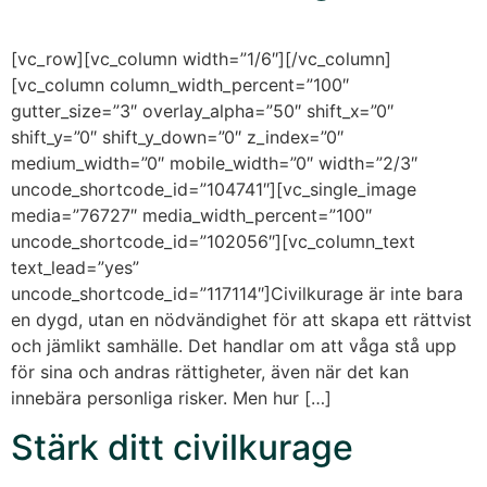
[vc_row][vc_column width=”1/6″][/vc_column]
[vc_column column_width_percent=”100″
gutter_size=”3″ overlay_alpha=”50″ shift_x=”0″
shift_y=”0″ shift_y_down=”0″ z_index=”0″
medium_width=”0″ mobile_width=”0″ width=”2/3″
uncode_shortcode_id=”104741″][vc_single_image
media=”76727″ media_width_percent=”100″
uncode_shortcode_id=”102056″][vc_column_text
text_lead=”yes”
uncode_shortcode_id=”117114″]Civilkurage är inte bara
en dygd, utan en nödvändighet för att skapa ett rättvist
och jämlikt samhälle. Det handlar om att våga stå upp
för sina och andras rättigheter, även när det kan
innebära personliga risker. Men hur […]
Stärk ditt civilkurage