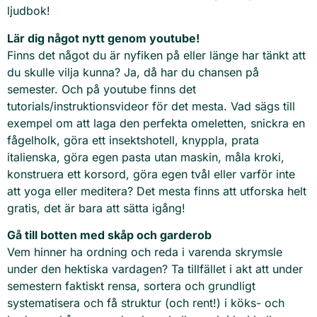
ljudbok!
Lär dig något nytt genom youtube!
Finns det något du är nyfiken på eller länge har tänkt att
du skulle vilja kunna? Ja, då har du chansen på
semester. Och på youtube finns det
tutorials/instruktionsvideor för det mesta. Vad sägs till
exempel om att laga den perfekta omeletten, snickra en
fågelholk, göra ett insektshotell, knyppla, prata
italienska, göra egen pasta utan maskin, måla kroki,
konstruera ett korsord, göra egen tvål eller varför inte
att yoga eller meditera? Det mesta finns att utforska helt
gratis, det är bara att sätta igång!
Gå till botten med skåp och garderob
Vem hinner ha ordning och reda i varenda skrymsle
under den hektiska vardagen? Ta tillfället i akt att under
semestern faktiskt rensa, sortera och grundligt
systematisera och få struktur (och rent!) i köks- och