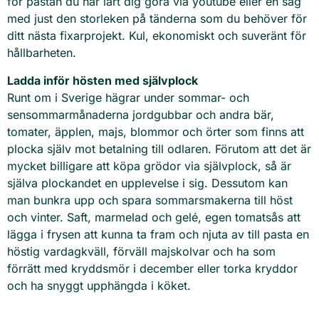
för pastan du har lärt dig göra via youtube eller en såg
med just den storleken på tänderna som du behöver för
ditt nästa fixarprojekt. Kul, ekonomiskt och suveränt för
hållbarheten.
Ladda inför hösten med självplock
Runt om i Sverige hägrar under sommar- och
sensommarmånaderna jordgubbar och andra bär,
tomater, äpplen, majs, blommor och örter som finns att
plocka själv mot betalning till odlaren. Förutom att det är
mycket billigare att köpa grödor via självplock, så är
själva plockandet en upplevelse i sig. Dessutom kan
man bunkra upp och spara sommarsmakerna till höst
och vinter. Saft, marmelad och gelé, egen tomatsås att
lägga i frysen att kunna ta fram och njuta av till pasta en
höstig vardagkväll, förväll majskolvar och ha som
förrätt med kryddsmör i december eller torka kryddor
och ha snyggt upphängda i köket.