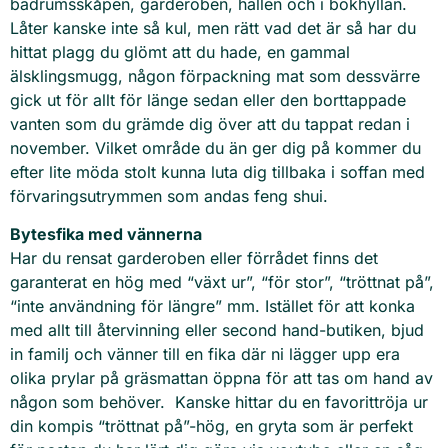
badrumsskåpen, garderoben, hallen och i bokhyllan.
Låter kanske inte så kul, men rätt vad det är så har du
hittat plagg du glömt att du hade, en gammal
älsklingsmugg, någon förpackning mat som dessvärre
gick ut för allt för länge sedan eller den borttappade
vanten som du grämde dig över att du tappat redan i
november. Vilket område du än ger dig på kommer du
efter lite möda stolt kunna luta dig tillbaka i soffan med
förvaringsutrymmen som andas feng shui.
Bytesfika med vännerna
Har du rensat garderoben eller förrådet finns det
garanterat en hög med “växt ur”, “för stor”, “tröttnat på”,
“inte användning för längre” mm. Istället för att konka
med allt till återvinning eller second hand-butiken, bjud
in familj och vänner till en fika där ni lägger upp era
olika prylar på gräsmattan öppna för att tas om hand av
någon som behöver. Kanske hittar du en favorittröja ur
din kompis “tröttnat på”-hög, en gryta som är perfekt