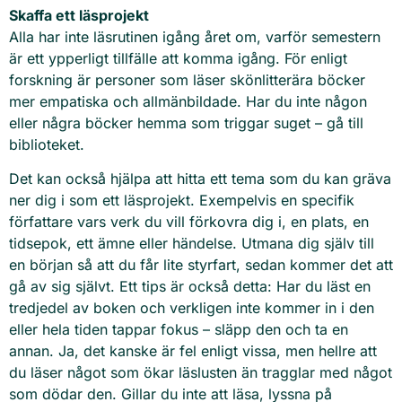
Skaffa ett läsprojekt
Alla har inte läsrutinen igång året om, varför semestern
är ett ypperligt tillfälle att komma igång. För enligt
forskning är personer som läser skönlitterära böcker
mer empatiska och allmänbildade. Har du inte någon
eller några böcker hemma som triggar suget – gå till
biblioteket.
Det kan också hjälpa att hitta ett tema som du kan gräva
ner dig i som ett läsprojekt. Exempelvis en specifik
författare vars verk du vill förkovra dig i, en plats, en
tidsepok, ett ämne eller händelse. Utmana dig själv till
en början så att du får lite styrfart, sedan kommer det att
gå av sig självt. Ett tips är också detta: Har du läst en
tredjedel av boken och verkligen inte kommer in i den
eller hela tiden tappar fokus – släpp den och ta en
annan. Ja, det kanske är fel enligt vissa, men hellre att
du läser något som ökar läslusten än tragglar med något
som dödar den. Gillar du inte att läsa, lyssna på