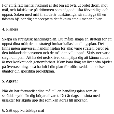
För att få rätt mental riktning är det bra att byta ut ordet dröm, mot
mål, och faktiskt se på drömmen som något du ska förverkliga och
uppnå. Saken med mål är att de är tidskänsliga, så att lägga till en
tidsram hjälper dig att acceptera det faktum att du menar allvar.
4. Planera
Skapa en strategisk handlingsplan. Du måste skapa en strategi för att
uppnå dina mål; denna strategi brukar kallas handlingsplan. Det
finns ingen universell handlingsplan för alla; varje strategi beror på
den inblandade personen och de mål den vill uppnå. Skriv ner varje
steg i din plan. Att ha det nedskrivet kan hjälpa dig att känna att det
är mer konkret och genomförbart. Kom bara ihåg att livet ofta bjuder
på överraskningar, så ha luft i din plan för oförutsedda händelser
utanför din specifika projektplan.
5. Agera!
När du har förvandlat dina mål till en handlingsplan som är
skräddarsydd för dig börjar allvaret. Det är dags att sluta med
ursäkter för skjuta upp det som kan göras till imorgon.
6. Sätt upp kortsiktiga mål