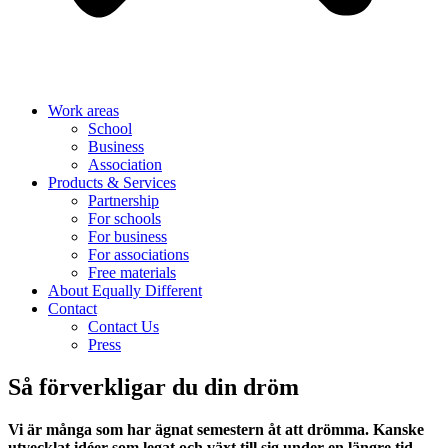
Work areas
School
Business
Association
Products & Services
Partnership
For schools
For business
For associations
Free materials
About Equally Different
Contact
Contact Us
Press
Så förverkligar du din dröm
Vi är många som har ägnat semestern åt att drömma. Kanske
utvecklat idéer som legat och växt till sig under en längre tid