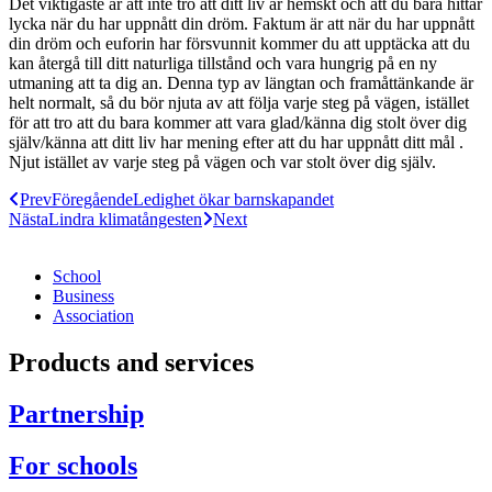
Det viktigaste är att inte tro att ditt liv är hemskt och att du bara hittar
lycka när du har uppnått din dröm. Faktum är att när du har uppnått
din dröm och euforin har försvunnit kommer du att upptäcka att du
kan återgå till ditt naturliga tillstånd och vara hungrig på en ny
utmaning att ta dig an. Denna typ av längtan och framåttänkande är
helt normalt, så du bör njuta av att följa varje steg på vägen, istället
för att tro att du bara kommer att vara glad/känna dig stolt över dig
själv/känna att ditt liv har mening efter att du har uppnått ditt mål .
Njut istället av varje steg på vägen och var stolt över dig själv.
Prev
Föregående
Ledighet ökar barnskapandet
Nästa
Lindra klimatångesten
Next
School
Business
Association
Products and services
Partnership
For schools