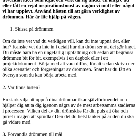
eller fått en rejäl inspirationsboost av någon vi mött eller något
vi har upplevt. Använd hösten till att göra verklighet av
drömmen. Här är lite hjälp på vägen.
Skissa på drömmen
Om du inte vet vad du verkligen vill, kan du inte uppnå det, eller
hur? Kanske vet du inte in i detalj hur din dröm ser ut, det gör inget.
Du måste bara ha en ungefärlig uppfattning och sedan att begränsa
drömmen bit för bit, exempelvis i en dagbok eller i ett
projektdokument. Börja med att vara diffus, för att sedan skriva ner
olika scenarier och förgreningar av drömmen. Snart har du fått en
översyn som du kan börja arbeta med.
2. Var finns lusten?
En stark vilja att uppnå dina drömmar ökar självförtroendet och
hjälper dig att ta dig igenom några av de mest arbetsamma stadierna
i processen. Vilken del av din drömskiss får din puls att öka och
pirret i magen att sprudla? Den del du helst tänker på är den du ska
gå vidare med.
3. Förvandla drömmen till mål