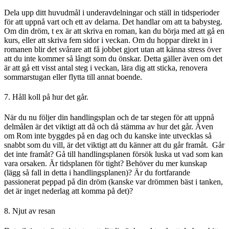
Dela upp ditt huvudmål i underavdelningar och ställ in tidsperioder
för att uppnå vart och ett av delarna. Det handlar om att ta babysteg.
Om din dröm, t ex är att skriva en roman, kan du börja med att gå en
kurs, eller att skriva fem sidor i veckan. Om du hoppar direkt in i
romanen blir det svårare att få jobbet gjort utan att känna stress över
att du inte kommer så långt som du önskar. Detta gäller även om det
är att gå ett visst antal steg i veckan, lära dig att sticka, renovera
sommarstugan eller flytta till annat boende.
7. Håll koll på hur det går.
När du nu följer din handlingsplan och de tar stegen för att uppnå
delmålen är det viktigt att då och då stämma av hur det går. Även
om Rom inte byggdes på en dag och du kanske inte utvecklas så
snabbt som du vill, är det viktigt att du känner att du går framåt.
Går
det inte framåt? Gå till handlingsplanen försök luska ut vad som kan
vara orsaken. Är tidsplanen för tight? Behöver du mer kunskap
(lägg så fall in detta i handlingsplanen)? Är du fortfarande
passionerat peppad på din dröm (kanske var drömmen bäst i tanken,
det är inget nederlag att komma på det)?
8. Njut av resan