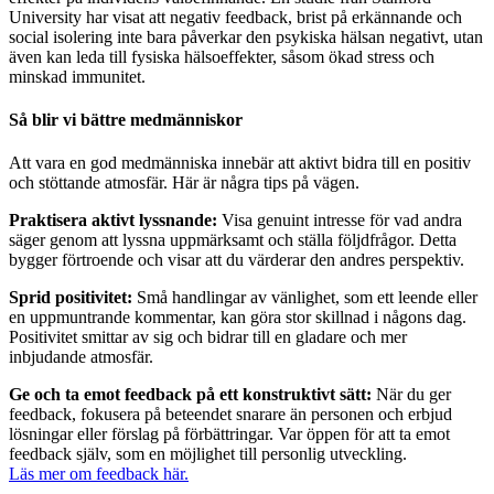
University har visat att negativ feedback, brist på erkännande och
social isolering inte bara påverkar den psykiska hälsan negativt, utan
även kan leda till fysiska hälsoeffekter, såsom ökad stress och
minskad immunitet.
Så blir vi bättre medmänniskor
Att vara en god medmänniska innebär att aktivt bidra till en positiv
och stöttande atmosfär. Här är några tips på vägen.
Praktisera aktivt lyssnande:
Visa genuint intresse för vad andra
säger genom att lyssna uppmärksamt och ställa följdfrågor. Detta
bygger förtroende och visar att du värderar den andres perspektiv.
Sprid positivitet:
Små handlingar av vänlighet, som ett leende eller
en uppmuntrande kommentar, kan göra stor skillnad i någons dag.
Positivitet smittar av sig och bidrar till en gladare och mer
inbjudande atmosfär.
Ge och ta emot feedback på ett konstruktivt sätt:
När du ger
feedback, fokusera på beteendet snarare än personen och erbjud
lösningar eller förslag på förbättringar. Var öppen för att ta emot
feedback själv, som en möjlighet till personlig utveckling.
Läs mer om feedback här.