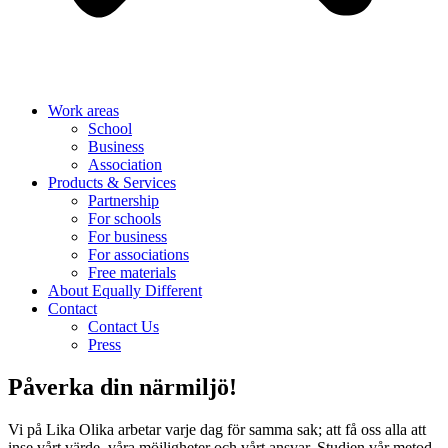
Work areas
School
Business
Association
Products & Services
Partnership
For schools
For business
For associations
Free materials
About Equally Different
Contact
Contact Us
Press
Påverka din närmiljö!
Vi på Lika Olika arbetar varje dag för samma sak; att få oss alla att
inse vårt värde, våra möjligheter och vårt ansvar. Studien vår metod