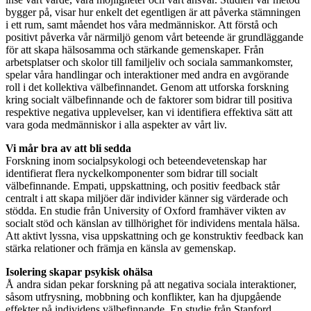
bygger på, visar hur enkelt det egentligen är att påverka stämningen
i ett rum, samt måendet hos våra medmänniskor.
Att förstå och
positivt påverka vår närmiljö genom vårt beteende är grundläggande
för att skapa hälsosamma och stärkande gemenskaper. Från
arbetsplatser och skolor till familjeliv och sociala sammankomster,
spelar våra handlingar och interaktioner med andra en avgörande
roll i det kollektiva välbefinnandet. Genom att utforska forskning
kring socialt välbefinnande och de faktorer som bidrar till positiva
respektive negativa upplevelser, kan vi identifiera effektiva sätt att
vara goda medmänniskor i alla aspekter av vårt liv.
Vi mår bra av att bli sedda
Forskning inom socialpsykologi och beteendevetenskap har
identifierat flera nyckelkomponenter som bidrar till socialt
välbefinnande. Empati, uppskattning, och positiv feedback står
centralt i att skapa miljöer där individer känner sig värderade och
stödda. En studie från University of Oxford framhäver vikten av
socialt stöd och känslan av tillhörighet för individens mentala hälsa.
Att aktivt lyssna, visa uppskattning och ge konstruktiv feedback kan
stärka relationer och främja en känsla av gemenskap.
Isolering skapar psykisk ohälsa
Å andra sidan pekar forskning på att negativa sociala interaktioner,
såsom utfrysning, mobbning och konflikter, kan ha djupgående
effekter på individens välbefinnande. En studie från Stanford