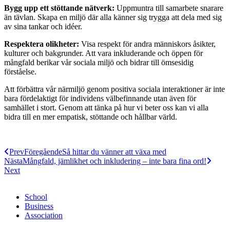
Bygg upp ett stöttande nätverk:
Uppmuntra till samarbete snarare
än tävlan. Skapa en miljö där alla känner sig trygga att dela med sig
av sina tankar och idéer.
Respektera olikheter:
Visa respekt för andra människors åsikter,
kulturer och bakgrunder. Att vara inkluderande och öppen för
mångfald berikar vår sociala miljö och bidrar till ömsesidig
förståelse.
Att förbättra vår närmiljö genom positiva sociala interaktioner är inte
bara fördelaktigt för individens välbefinnande utan även för
samhället i stort. Genom att tänka på hur vi beter oss kan vi alla
bidra till en mer empatisk, stöttande och hållbar värld.
Prev
Föregående
Så hittar du vänner att växa med
Nästa
Mångfald, jämlikhet och inkludering – inte bara fina ord!
Next
School
Business
Association