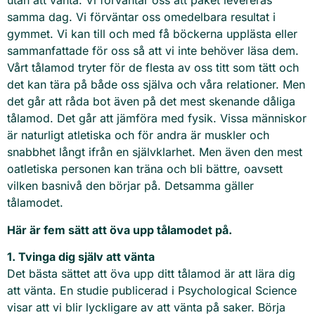
utan att vänta. Vi förväntar oss att paket levereras
samma dag. Vi förväntar oss omedelbara resultat i
gymmet. Vi kan till och med få böckerna upplästa eller
sammanfattade för oss så att vi inte behöver läsa dem.
Vårt tålamod tryter för de flesta av oss titt som tätt och
det kan tära på både oss själva och våra relationer. Men
det går att råda bot även på det mest skenande dåliga
tålamod. Det går att jämföra med fysik. Vissa människor
är naturligt atletiska och för andra är muskler och
snabbhet långt ifrån en självklarhet. Men även den mest
oatletiska personen kan träna och bli bättre, oavsett
vilken basnivå den börjar på. Detsamma gäller
tålamodet.
Här är fem sätt att öva upp tålamodet på.
1. Tvinga dig själv att vänta
Det bästa sättet att öva upp ditt tålamod är att lära dig
att vänta. En studie publicerad i Psychological Science
visar att vi blir lyckligare av att vänta på saker. Börja