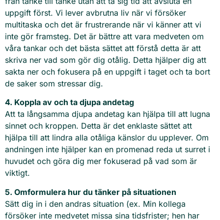
från tanke till tanke utan att ta sig tid att avsluta en
uppgift först. Vi lever avbrutna liv när vi försöker
multitaska och det är frustrerande när vi känner att vi
inte gör framsteg. Det är bättre att vara medveten om
våra tankar och det bästa sättet att förstå detta är att
skriva ner vad som gör dig otålig. Detta hjälper dig att
sakta ner och fokusera på en uppgift i taget och ta bort
de saker som stressar dig.
4. Koppla av och ta djupa andetag
Att ta långsamma djupa andetag kan hjälpa till att lugna
sinnet och kroppen. Detta är det enklaste sättet att
hjälpa till att lindra alla otåliga känslor du upplever. Om
andningen inte hjälper kan en promenad reda ut surret i
huvudet och göra dig mer fokuserad på vad som är
viktigt.
5. Omformulera hur du tänker på situationen
Sätt dig in i den andras situation (ex. Min kollega
försöker inte medvetet missa sina tidsfrister; hen har