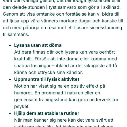
vara den vänliga gesten, det tålmodiga lyssnandet eller
den delade stunden i tyst samvaro som gör all skillnad.
Genom att visa omtanke och förståelse kan vi bidra till
att ljusa upp våra vänners mörkare dagar och kanske till
och med påbörja en resa mot ett ljusare sinnesstämning
tillsammans.
Lyssna utan att döma
Att bara finnas där och lyssna kan vara oerhört
kraftfullt. Försök att inte döma eller komma med
snabba lösningar – ibland är det viktigaste att få
känna och uttrycka sina känslor.
Uppmuntra till fysisk aktivitet
Motion har visat sig ha en positiv effekt på
humöret. En promenad i naturen eller en
gemensam träningsstund kan göra underverk för
psyket.
Hjälp dem att etablera rutiner
När man känner sig nere kan det vara svårt att
sköta om sig själv. Att hjälpa din vän att skapa