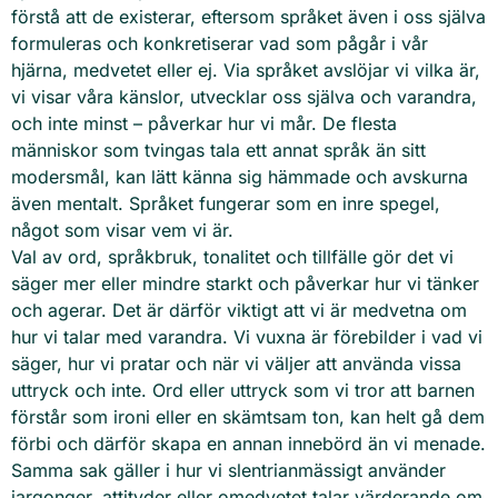
förstå att de existerar, eftersom språket även i oss själva
formuleras och konkretiserar vad som pågår i vår
hjärna, medvetet eller ej. Via språket avslöjar vi vilka är,
vi visar våra känslor, utvecklar oss själva och varandra,
och inte minst – påverkar hur vi mår. De flesta
människor som tvingas tala ett annat språk än sitt
modersmål, kan lätt känna sig hämmade och avskurna
även mentalt. Språket fungerar som en inre spegel,
något som visar vem vi är.
Val av ord, språkbruk, tonalitet och tillfälle gör det vi
säger mer eller mindre starkt och påverkar hur vi tänker
och agerar. Det är därför viktigt att vi är medvetna om
hur vi talar med varandra. Vi vuxna är förebilder i vad vi
säger, hur vi pratar och när vi väljer att använda vissa
uttryck och inte. Ord eller uttryck som vi tror att barnen
förstår som ironi eller en skämtsam ton, kan helt gå dem
förbi och därför skapa en annan innebörd än vi menade.
Samma sak gäller i hur vi slentrianmässigt använder
jargonger, attityder eller omedvetet talar värderande om