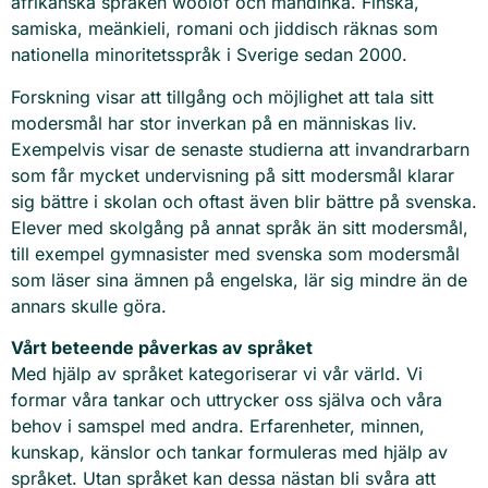
afrikanska språken woolof och mandinka. Finska,
samiska, meänkieli, romani och jiddisch räknas som
nationella minoritetsspråk i Sverige sedan 2000.
Forskning visar att tillgång och möjlighet att tala sitt
modersmål har stor inverkan på en människas liv.
Exempelvis visar de senaste studierna att invandrarbarn
som får mycket undervisning på sitt modersmål klarar
sig bättre i skolan och oftast även blir bättre på svenska.
Elever med skolgång på annat språk än sitt modersmål,
till exempel gymnasister med svenska som modersmål
som läser sina ämnen på engelska, lär sig mindre än de
annars skulle göra.
Vårt beteende påverkas av språket
Med hjälp av språket kategoriserar vi vår värld. Vi
formar våra tankar och uttrycker oss själva och våra
behov i samspel med andra. Erfarenheter, minnen,
kunskap, känslor och tankar formuleras med hjälp av
språket. Utan språket kan dessa nästan bli svåra att